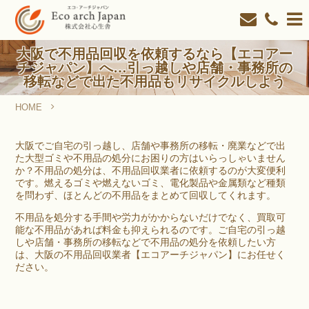
大阪で不用品回収を依頼するなら【エコアー
チジャパン】へ…引っ越しや店舗・事務所の
移転などで出た不用品もリサイクルしよう
HOME
大阪で不用品回収を依頼するなら【エコアーチジャパン】へ
大阪でご自宅の引っ越し、店舗や事務所の移転・廃業などで出
た大型ゴミや不用品の処分にお困りの方はいらっしゃいません
か？不用品の処分は、不用品回収業者に依頼するのが大変便利
です。燃えるゴミや燃えないゴミ、電化製品や金属類など種類
を問わず、ほとんどの不用品をまとめて回収してくれます。
不用品を処分する手間や労力がかからないだけでなく、買取可
能な不用品があれば料金も抑えられるのです。ご自宅の引っ越
しや店舗・事務所の移転などで不用品の処分を依頼したい方
は、大阪の不用品回収業者【エコアーチジャパン】にお任せく
ださい。