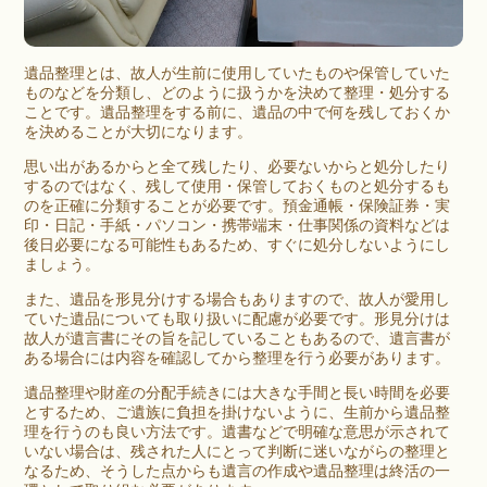
遺品整理
とは、故人が生前に使用していたものや保管していた
ものなどを分類し、どのように扱うかを決めて整理・処分する
ことです。遺品整理をする前に、遺品の中で何を残しておくか
を決めることが大切になります。
思い出があるからと全て残したり、必要ないからと処分したり
するのではなく、残して使用・保管しておくものと処分するも
のを正確に分類することが必要です。預金通帳・保険証券・実
印・日記・手紙・パソコン・携帯端末・仕事関係の資料などは
後日必要になる可能性もあるため、すぐに処分しないようにし
ましょう。
また、遺品を形見分けする場合もありますので、故人が愛用し
ていた遺品についても取り扱いに配慮が必要です。形見分けは
故人が遺言書にその旨を記していることもあるので、遺言書が
ある場合には内容を確認してから整理を行う必要があります。
遺品整理や財産の分配手続きには大きな手間と長い時間を必要
とするため、ご遺族に負担を掛けないように、生前から遺品整
理を行うのも良い方法です。遺書などで明確な意思が示されて
いない場合は、残された人にとって判断に迷いながらの整理と
なるため、そうした点からも遺言の作成や遺品整理は
終活
の一