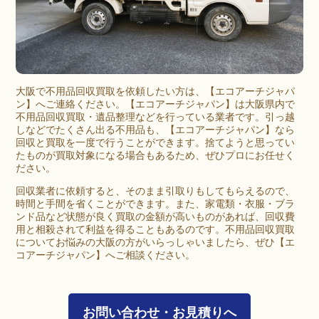
大阪
で
不用品回収買取
を依頼したい方は、【エコアーチジャパ
ン】へご連絡ください。【エコアーチジャパン】は大阪県内で
不用品回収買取・遺品整理などを行っている業者です。引っ越
しなどでたくさん出る不用品も、【エコアーチジャパン】なら
回収と買取を一度で行うことができます。捨てようと思ってい
たものが買取対象になる場合もあるため、ぜひプロにお任せく
ださい。
回収業者に依頼すると、そのまま引取りもしてもらえるので、
時間と手間を省くことができます。また、家電類・衣服・ブラ
ンド品など状態が良く買取の金額が高いものがあれば、回収費
用と相殺されて利益を得ることもあるのです。不用品回収買取
についてお悩みの大阪の方がいらっしゃいましたら、ぜひ【エ
コアーチジャパン】へご相談ください。
お問い合わせ・お見積りへ