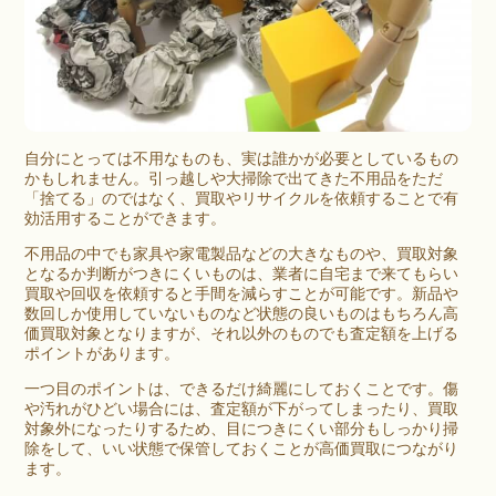
自分にとっては不用なものも、実は誰かが必要としているもの
かもしれません。
引っ越し
や大掃除で出てきた不用品をただ
「捨てる」のではなく、買取やリサイクルを依頼することで有
効活用することができます。
不用品の中でも家具や
家電製品
などの大きなものや、買取対象
となるか判断がつきにくいものは、業者に自宅まで来てもらい
買取や回収を依頼すると手間を減らすことが可能です。新品や
数回しか使用していないものなど状態の良いものはもちろん高
価買取対象となりますが、それ以外のものでも査定額を上げる
ポイントがあります。
一つ目のポイントは、できるだけ綺麗にしておくことです。傷
や汚れがひどい場合には、査定額が下がってしまったり、買取
対象外になったりするため、目につきにくい部分もしっかり掃
除をして、いい状態で保管しておくことが高価買取につながり
ます。